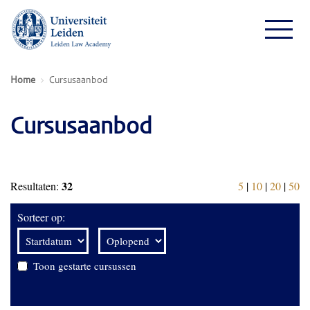
Home
Cursusaanbod
Cursusaanbod
32
Resultaten:
5
|
10
|
20
|
50
Sorteer op:
Toon gestarte cursussen