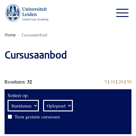
Home
Cursusaanbod
Cursusaanbod
32
Resultaten:
5
|
10
|
20
|
50
Sorteer op:
Toon gestarte cursussen