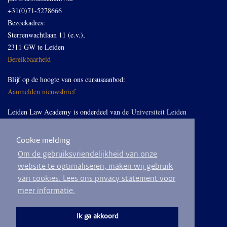
+31(0)71-5278666
Bezoekadres:
Sterrenwachtlaan 11 (e.v.),
2311 GW te Leiden
Bereikbaarheid
Blijf op de hoogte van ons cursusaanbod:
Aanmelden nieuwsbrief
Leiden Law Academy is onderdeel van de
Universiteit Leiden
Cookie melding
Volg ons op LinkedIn
Om de gebruiksvriendelijkheid van onze
website te optimaliseren, maken wij gebruik
van cookies. Lees ons privacy statement voor
meer informatie.
© 2026
Privacyverklaring
Algemene voorwaarden
Sitemap
Ik ga akkoord
Ontwikkeld door
BEND crm