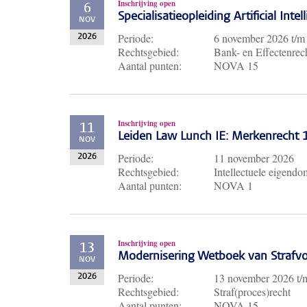
Inschrijving open
6
Specialisatieopleiding Artificial Inte
NOV
Periode:
6 november 2026
t/
2026
Rechtsgebied:
Bank- en Effectenrech
Aantal punten:
NOVA 15
Inschrijving open
11
Leiden Law Lunch IE: Merkenrecht
NOV
Periode:
11 november 2026
2026
Rechtsgebied:
Intellectuele eigendo
Aantal punten:
NOVA 1
Inschrijving open
13
Modernisering Wetboek van Strafvo
NOV
Periode:
13 november 2026
t
2026
Rechtsgebied:
Straf(proces)recht
Aantal punten:
NOVA 15