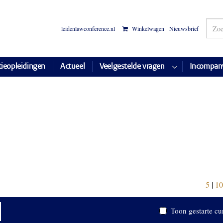
leidenlawconference.nl
Winkelwagen
Nieuwsbrief
tieopleidingen
Actueel
Veelgestelde vragen
Incompan
5
|
10
Toon gestarte cu