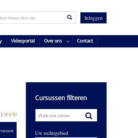
Inloggen
y
Videoportal
Over ons
Contact
Cursussen filteren
|
20
|
50
rsussen
Uw rechtsgebied