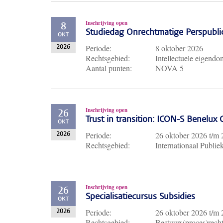
Inschrijving open
8
Studiedag Onrechtmatige Perspubli
OKT
Periode:
8 oktober 2026
2026
Rechtsgebied:
Intellectuele eigendo
Aantal punten:
NOVA 5
Inschrijving open
26
Trust in transition: ICON-S Benelux
OKT
Periode:
26 oktober 2026
t/m
2026
Rechtsgebied:
Internationaal Publie
Inschrijving open
26
Specialisatiecursus Subsidies
OKT
Periode:
26 oktober 2026
t/m
2026
Rechtsgebied:
Bestuurs(proces)recht