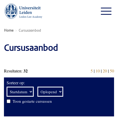
Home
Cursusaanbod
Cursusaanbod
32
Resultaten:
5
|
10
|
20
|
50
Sorteer op:
Toon gestarte cursussen