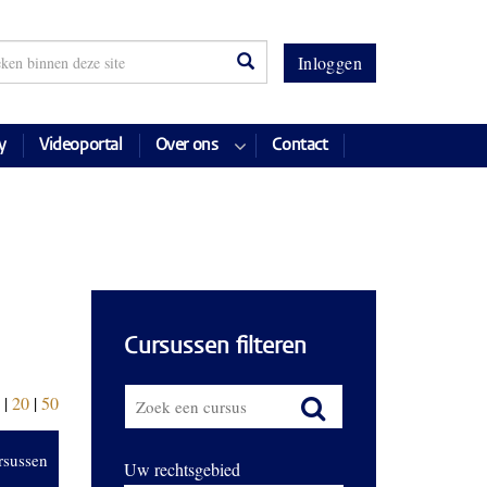
Inloggen
y
Videoportal
Over ons
Contact
Cursussen filteren
|
20
|
50
rsussen
Uw rechtsgebied