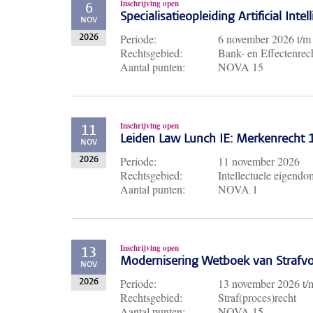
Inschrijving open
6
Specialisatieopleiding Artificial Inte
NOV
Periode:
6 november 2026
t/
2026
Rechtsgebied:
Bank- en Effectenrech
Aantal punten:
NOVA 15
Inschrijving open
11
Leiden Law Lunch IE: Merkenrecht
NOV
Periode:
11 november 2026
2026
Rechtsgebied:
Intellectuele eigendo
Aantal punten:
NOVA 1
Inschrijving open
13
Modernisering Wetboek van Strafvo
NOV
Periode:
13 november 2026
t
2026
Rechtsgebied:
Straf(proces)recht
Aantal punten:
NOVA 15