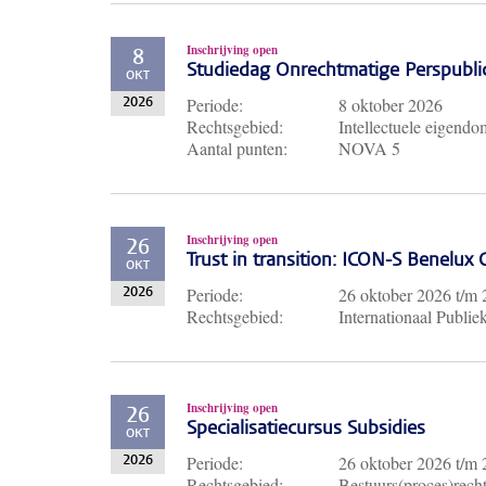
Inschrijving open
8
Studiedag Onrechtmatige Perspubli
OKT
Periode:
8 oktober 2026
2026
Rechtsgebied:
Intellectuele eigendo
Aantal punten:
NOVA 5
Inschrijving open
26
Trust in transition: ICON-S Benelux
OKT
Periode:
26 oktober 2026
t/m
2026
Rechtsgebied:
Internationaal Publie
Inschrijving open
26
Specialisatiecursus Subsidies
OKT
Periode:
26 oktober 2026
t/m
2026
Rechtsgebied:
Bestuurs(proces)recht