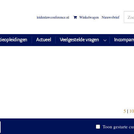
leidenlawconference.nl
Winkelwagen
Nieuwsbrief
tieopleidingen
Actueel
Veelgestelde vragen
Incompan
5
|
10
Toon gestarte cu