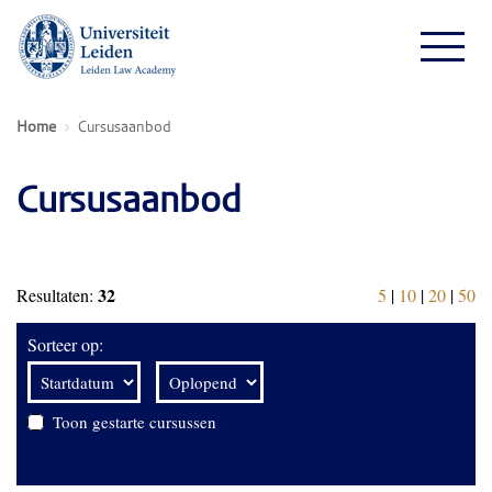
Home
Cursusaanbod
Cursusaanbod
32
Resultaten:
5
|
10
|
20
|
50
Sorteer op:
Toon gestarte cursussen