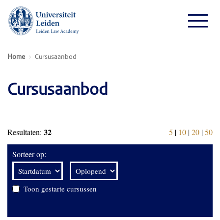
Home
Cursusaanbod
Cursusaanbod
32
Resultaten:
5
|
10
|
20
|
50
Sorteer op:
Toon gestarte cursussen