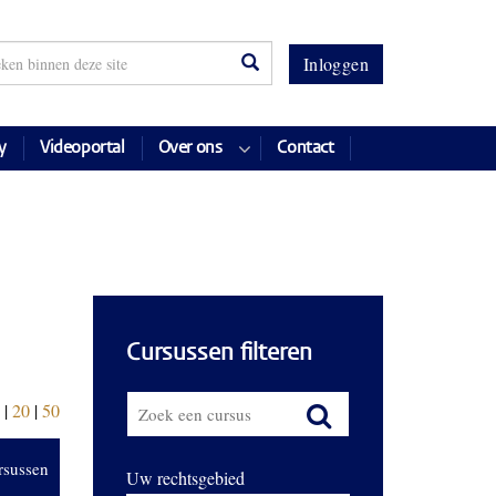
Inloggen
y
Videoportal
Over ons
Contact
Cursussen filteren
|
20
|
50
rsussen
Uw rechtsgebied