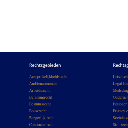
Rechtsgebieden
Rechts
Aansprakelijkheidsrecht
Letselsch
Ambtenarenrecht
Legal En
Arbeidsrecht
Mededing
Belastingrecht
Ondernem
Bestuursrecht
Personen
Bouwrecht
Privacy 
Burgerlijk recht
Sociale z
Contractenrecht
Strafrech