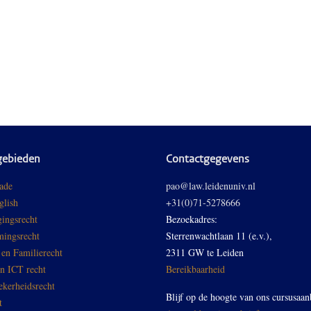
gebieden
Contactgegevens
ade
pao@law.leidenuniv.nl
glish
+31(0)71-5278666
ingsrecht
Bezoekadres:
ingsrecht
Sterrenwachtlaan 11 (e.v.),
 en Familierecht
2311 GW te Leiden
en ICT recht
Bereikbaarheid
ekerheidsrecht
Blijf op de hoogte van ons cursusaan
t