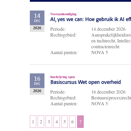
Vooraankondiging
14
AI, yes we can: Hoe gebruik ik AI e
DEC
Periode:
14 december 2026
2026
Rechtsgebied:
Aansprakelijkheidsrec
en tuchtrecht, Intell
contractenrecht
Aantal punten:
NOVA 5
Inschrijving open
16
Basiscursus Wet open overheid
DEC
Periode:
16 december 2026
2026
Rechtsgebied:
Bestuurs(proces)rech
Aantal punten:
NOVA 5
1
2
3
4
5
6
7