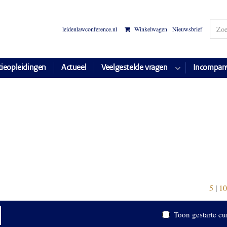
leidenlawconference.nl
Winkelwagen
Nieuwsbrief
tieopleidingen
Actueel
Veelgestelde vragen
Incompan
5
|
10
Toon gestarte cu