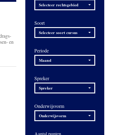
Selecteer rechtsgebied
Soort
Selecteer soort cursus
drags-
ssen- en
Periode
Maand
Spreker
Spreker
Onderwijsvorm
Onderwijsvorm
Aantal punten