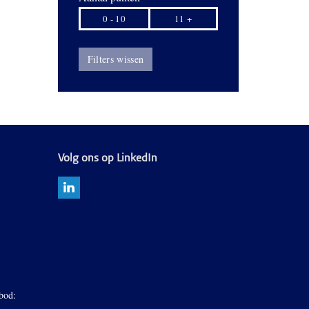
0 - 10
11 +
Filters wissen
Volg ons op LinkedIn
bod: