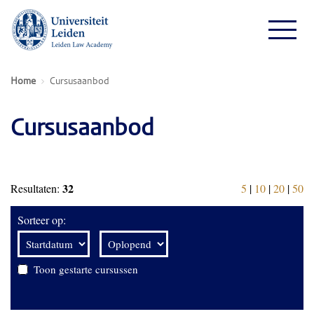
Home
Cursusaanbod
Cursusaanbod
32
Resultaten:
5
|
10
|
20
|
50
Sorteer op:
Toon gestarte cursussen