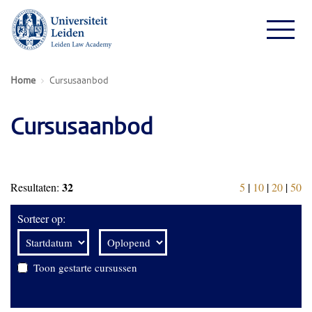
Home
Cursusaanbod
Cursusaanbod
32
Resultaten:
5
|
10
|
20
|
50
Sorteer op:
Toon gestarte cursussen