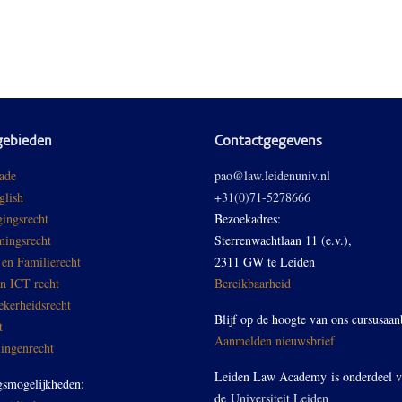
gebieden
Contactgegevens
ade
pao@law.leidenuniv.nl
glish
+31(0)71-5278666
ingsrecht
Bezoekadres:
ingsrecht
Sterrenwachtlaan 11 (e.v.),
 en Familierecht
2311 GW te Leiden
en ICT recht
Bereikbaarheid
ekerheidsrecht
Blijf op de hoogte van ons cursusaan
t
Aanmelden nieuwsbrief
ingenrecht
Leiden Law Academy is onderdeel 
gsmogelijkheden:
de
Universiteit Leiden