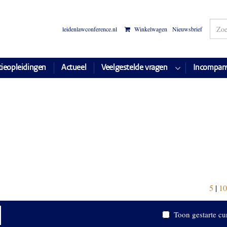
leidenlawconference.nl
Winkelwagen
Nieuwsbrief
tieopleidingen
Actueel
Veelgestelde vragen
Incompan
5
|
10
Toon gestarte cu