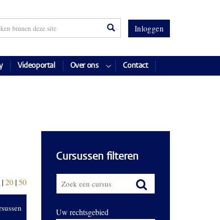
Inloggen
y
Videoportal
Over ons
Contact
Cursussen filteren
|
20
|
50
rsussen
Uw rechtsgebied