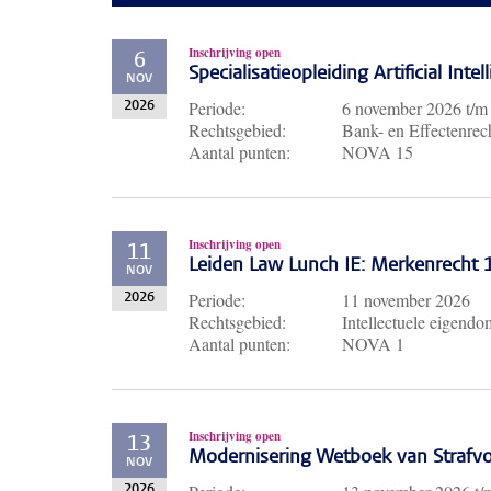
Inschrijving open
6
Specialisatieopleiding Artificial Inte
NOV
Periode:
6 november 2026
t/
2026
Rechtsgebied:
Bank- en Effectenrech
Aantal punten:
NOVA 15
Inschrijving open
11
Leiden Law Lunch IE: Merkenrecht
NOV
Periode:
11 november 2026
2026
Rechtsgebied:
Intellectuele eigendo
Aantal punten:
NOVA 1
Inschrijving open
13
Modernisering Wetboek van Strafvo
NOV
2026