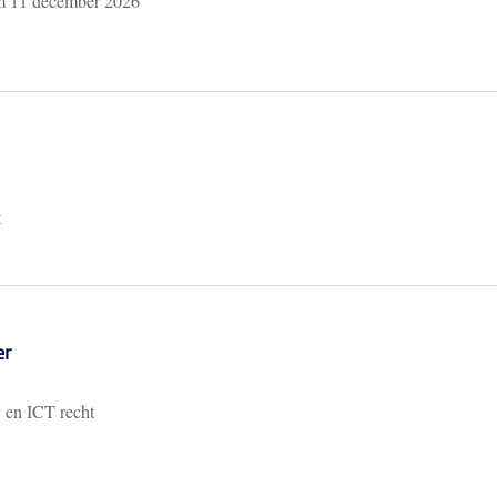
/m
11 december 2026
t
er
y en ICT recht