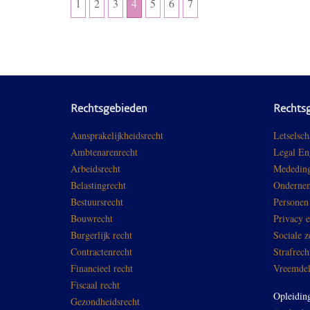
1
2
3
4
5
6
7
Rechtsgebieden
Rechts
Aansprakelijkheidsrecht
Letselsch
Ambtenarenrecht
Legal En
Arbeidsrecht
Mededing
Belastingrecht
Ondernem
Bestuursrecht
Personen
Bouwrecht
Privacy 
Burgerlijk recht
Sociale z
Contractenrecht
Strafrech
Financieel recht
Vreemdel
Fiscaal recht
Opleidin
Gezondheidsrecht