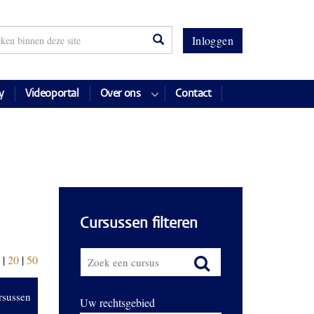
Inloggen
y
Videoportal
Over ons
Contact
Cursussen filteren
|
20
|
50
rsussen
Uw rechtsgebied