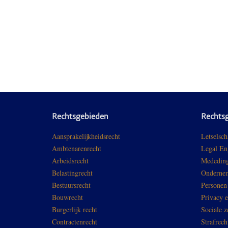
Rechtsgebieden
Rechts
Aansprakelijkheidsrecht
Letselsch
Ambtenarenrecht
Legal En
Arbeidsrecht
Mededing
Belastingrecht
Ondernem
Bestuursrecht
Personen
Bouwrecht
Privacy 
Burgerlijk recht
Sociale z
Contractenrecht
Strafrech