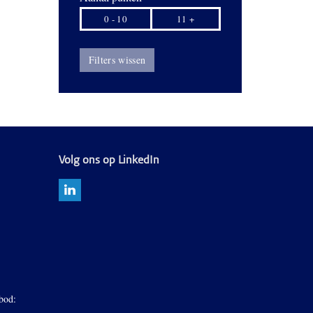
0 - 10
11 +
Filters wissen
Volg ons op LinkedIn
bod: