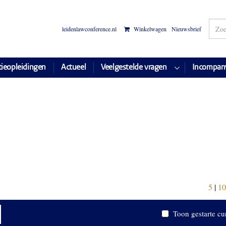
leidenlawconference.nl
Winkelwagen
Nieuwsbrief
tieopleidingen
Actueel
Veelgestelde vragen
Incompan
5
|
10
Toon gestarte cu