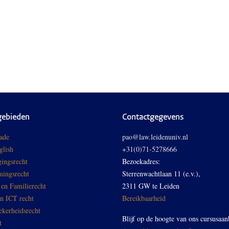
gebieden
Contactgegevens
ade
pao@law.leidenuniv.nl
glish
+31(0)71-5278666
ingsrecht
Bezoekadres:
ingsrecht
Sterrenwachtlaan 11 (e.v.),
 en Familierecht
2311 GW te Leiden
en ICT recht
Bereikbaarheid
ekerheidsrecht
Blijf op de hoogte van ons cursusaan
t