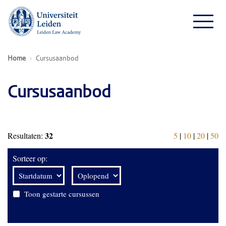
Home
Cursusaanbod
Cursusaanbod
32
Resultaten:
5
|
10
|
20
|
50
Sorteer op:
Toon gestarte cursussen