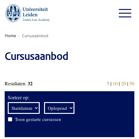
Home
Cursusaanbod
Cursusaanbod
32
Resultaten:
5
|
10
|
20
|
50
Sorteer op:
Toon gestarte cursussen