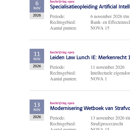
Inschrijving open
6
Specialisatieopleiding Artificial Inte
NOV
Periode:
6 november 2026
t/
2026
Rechtsgebied:
Bank- en Effectenrech
Aantal punten:
NOVA 15
Inschrijving open
11
Leiden Law Lunch IE: Merkenrecht
NOV
Periode:
11 november 2026
2026
Rechtsgebied:
Intellectuele eigendo
Aantal punten:
NOVA 1
Inschrijving open
13
Modernisering Wetboek van Strafvo
NOV
Periode:
13 november 2026
t
2026
Rechtsgebied:
Straf(proces)recht
Aantal punten:
NOVA 15