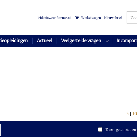
leidenlawconference.nl
Winkelwagen
Nieuwsbrief
tieopleidingen
Actueel
Veelgestelde vragen
Incompan
5
|
10
Toon gestarte cu