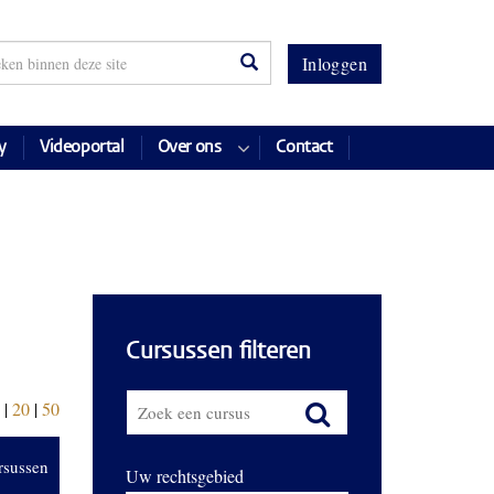
Inloggen
y
Videoportal
Over ons
Contact
Cursussen filteren
|
20
|
50
rsussen
Uw rechtsgebied