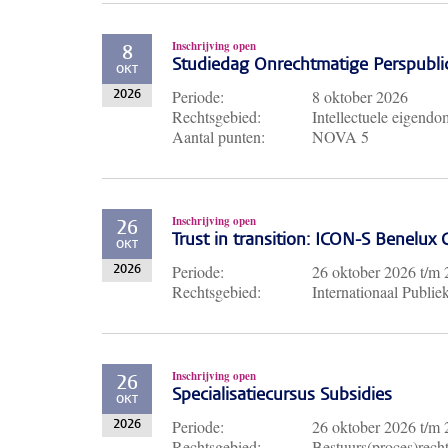
Inschrijving open
8
Studiedag Onrechtmatige Perspubli
OKT
Periode:
8 oktober 2026
2026
Rechtsgebied:
Intellectuele eigendo
Aantal punten:
NOVA 5
Inschrijving open
26
Trust in transition: ICON-S Benelux
OKT
Periode:
26 oktober 2026
t/m
2026
Rechtsgebied:
Internationaal Publie
Inschrijving open
26
Specialisatiecursus Subsidies
OKT
Periode:
26 oktober 2026
t/m
2026
Rechtsgebied:
Bestuurs(proces)recht