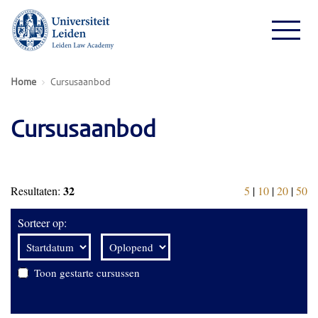
Home
Cursusaanbod
Cursusaanbod
32
Resultaten:
5
|
10
|
20
|
50
Sorteer op:
Toon gestarte cursussen