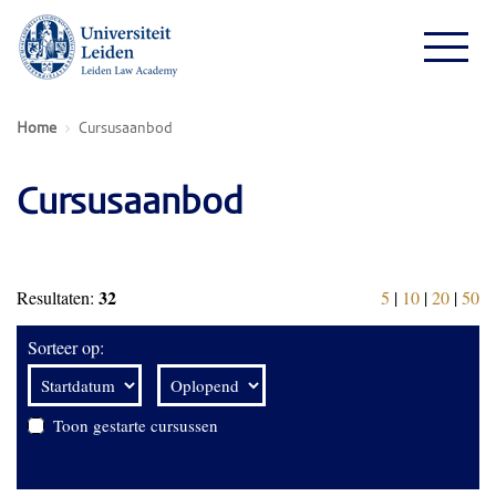
Home
Cursusaanbod
Cursusaanbod
32
Resultaten:
5
|
10
|
20
|
50
Sorteer op:
Toon gestarte cursussen