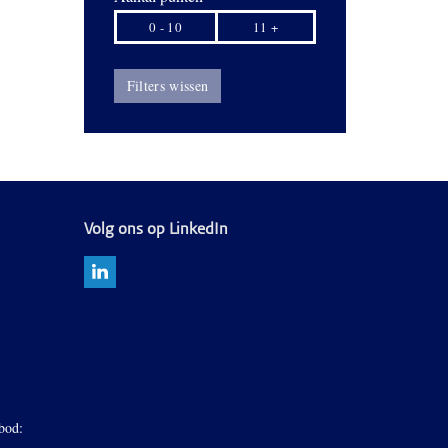
0 - 10
11 +
Filters wissen
Volg ons op LinkedIn
bod: