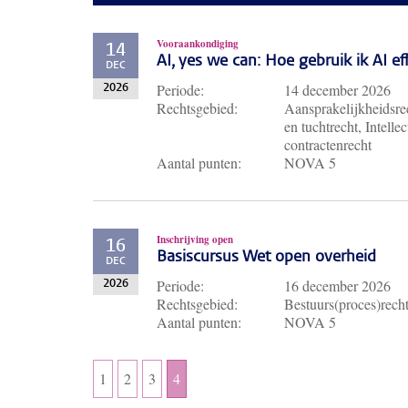
Vooraankondiging
14
AI, yes we can: Hoe gebruik ik AI e
DEC
Periode:
14 december 2026
2026
Rechtsgebied:
Aansprakelijkheidsrec
en tuchtrecht, Intell
contractenrecht
Aantal punten:
NOVA 5
Inschrijving open
16
Basiscursus Wet open overheid
DEC
Periode:
16 december 2026
2026
Rechtsgebied:
Bestuurs(proces)rech
Aantal punten:
NOVA 5
1
2
3
4