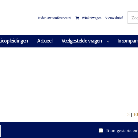
leidenlawconference.nl
Winkelwagen
Nieuwsbrief
tieopleidingen
Actueel
Veelgestelde vragen
Incompan
5
|
10
Toon gestarte cu