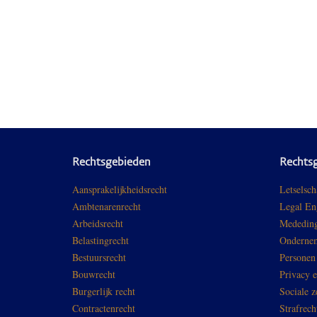
Rechtsgebieden
Rechts
Aansprakelijkheidsrecht
Letselsch
Ambtenarenrecht
Legal En
Arbeidsrecht
Mededing
Belastingrecht
Ondernem
Bestuursrecht
Personen
Bouwrecht
Privacy 
Burgerlijk recht
Sociale z
Contractenrecht
Strafrech