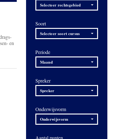
Selecteer rechtsgebied
Soort
Selecteer soort cursus
drags-
ssen- en
Periode
Maand
Spreker
Spreker
Onderwijsvorm
Onderwijsvorm
Aantal punten