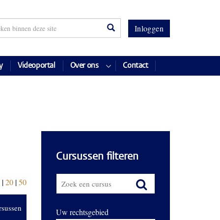
Inloggen
y
Videoportal
Over ons
Contact
Cursussen filteren
|
20
|
50
rsussen
Uw rechtsgebied