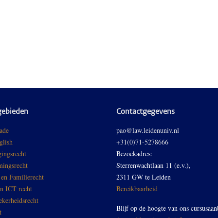
gebieden
Contactgegevens
ade
pao@law.leidenuniv.nl
glish
+31(0)71-5278666
ingsrecht
Bezoekadres:
ingsrecht
Sterrenwachtlaan 11 (e.v.),
 en Familierecht
2311 GW te Leiden
en ICT recht
Bereikbaarheid
ekerheidsrecht
Blijf op de hoogte van ons cursusaan
t