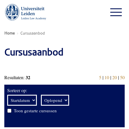
Home
Cursusaanbod
Cursusaanbod
32
Resultaten:
5
|
10
|
20
|
50
Sorteer op:
Toon gestarte cursussen