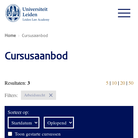
Home
Cursusaanbod
Cursusaanbod
3
Resultaten:
5
|
10
|
20
|
50
Filters:
Arbeidsrecht
Sorteer op:
Toon gestarte cursussen