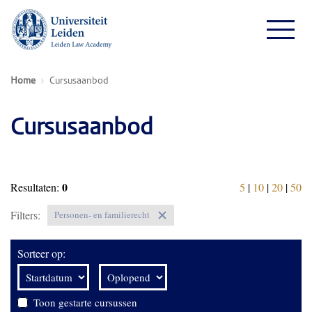
Home
Cursusaanbod
Cursusaanbod
0
Resultaten:
5
|
10
|
20
|
50
Filters:
Personen- en familierecht
Sorteer op:
Toon gestarte cursussen