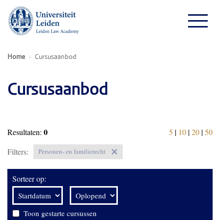
Home
Cursusaanbod
Cursusaanbod
0
Resultaten:
5
|
10
|
20
|
50
Filters:
Personen- en familierecht
Sorteer op:
Toon gestarte cursussen