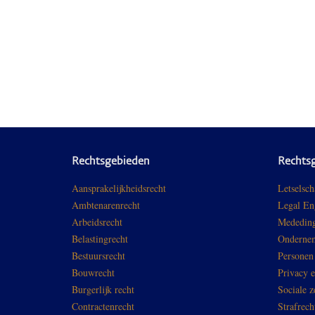
Rechtsgebieden
Rechts
Aansprakelijkheidsrecht
Letselsch
Ambtenarenrecht
Legal En
Arbeidsrecht
Mededing
Belastingrecht
Ondernem
Bestuursrecht
Personen
Bouwrecht
Privacy 
Burgerlijk recht
Sociale z
Contractenrecht
Strafrech