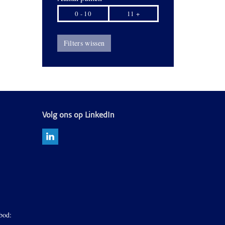
0 - 10
11 +
Filters wissen
Volg ons op LinkedIn
bod: