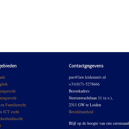
gebieden
Contactgegevens
ade
pao@law.leidenuniv.nl
glish
+31(0)71-5278666
ingsrecht
Bezoekadres:
ingsrecht
Sterrenwachtlaan 11 (e.v.),
 en Familierecht
2311 GW te Leiden
en ICT recht
Bereikbaarheid
ekerheidsrecht
Blijf op de hoogte van ons cursusaan
t