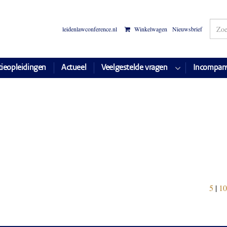
leidenlawconference.nl
Winkelwagen
Nieuwsbrief
tieopleidingen
Actueel
Veelgestelde vragen
Incompan
5
|
10