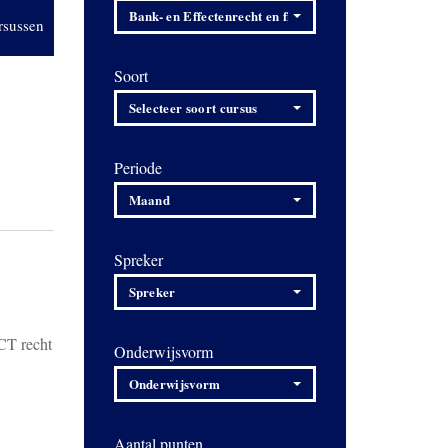
Bank- en Effectenrecht en financiering
rsussen
Soort
Selecteer soort cursus
Periode
Maand
Spreker
Spreker
ICT recht
Onderwijsvorm
Onderwijsvorm
Aantal punten