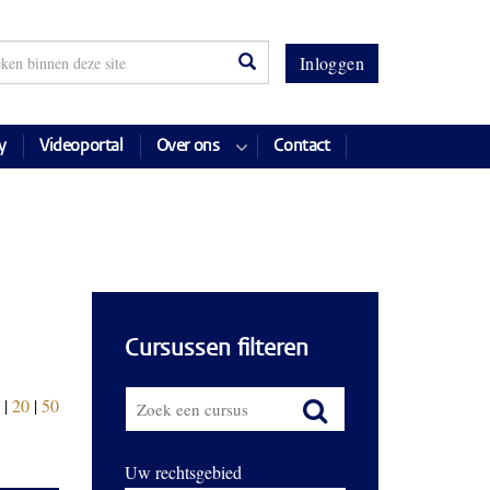
Inloggen
y
Videoportal
Over ons
Contact
Cursussen filteren
|
20
|
50
Uw rechtsgebied