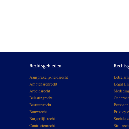
Rechtsgebieden
Rechts
Aansprakelijkheidsrecht
Letselsch
Ambtenarenrecht
Legal En
Arbeidsrecht
Mededing
Belastingrecht
Ondernem
Bestuursrecht
Personen
Bouwrecht
Privacy 
Burgerlijk recht
Sociale z
Contractenrecht
Strafrech