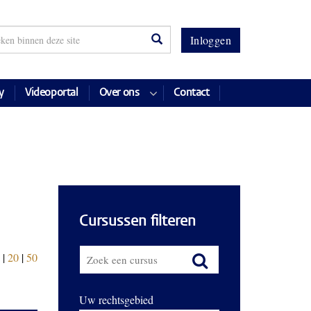
Inloggen
y
Videoportal
Over ons
Contact
Cursussen filteren
|
20
|
50
Uw rechtsgebied