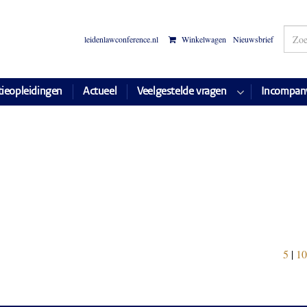
leidenlawconference.nl
Winkelwagen
Nieuwsbrief
tieopleidingen
Actueel
Veelgestelde vragen
Incompan
5
|
10