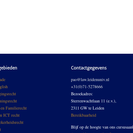
gebieden
Contactgegevens
ade
pao@law.leidenuniv.nl
glish
+31(0)71-5278666
ingsrecht
Bezoekadres:
ingsrecht
Sterrenwachtlaan 11 (e.v.),
 en Familierecht
2311 GW te Leiden
en ICT recht
Bereikbaarheid
ekerheidsrecht
Blijf op de hoogte van ons cursusaan
t