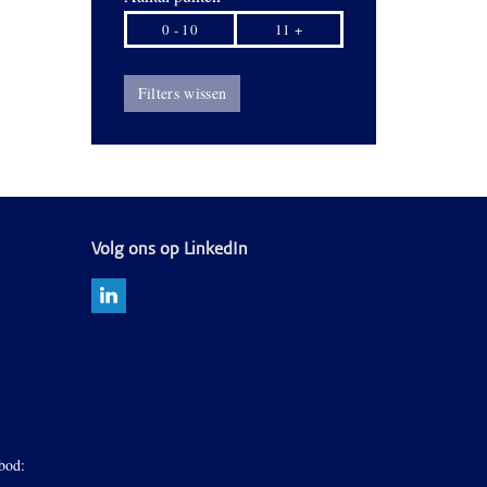
0 - 10
11 +
Filters wissen
Volg ons op LinkedIn
bod: