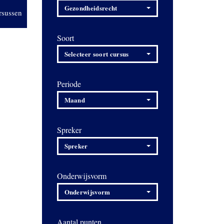
Gezondheidsrecht
rsussen
Soort
Selecteer soort cursus
Periode
Maand
Spreker
Spreker
Onderwijsvorm
Onderwijsvorm
Aantal punten