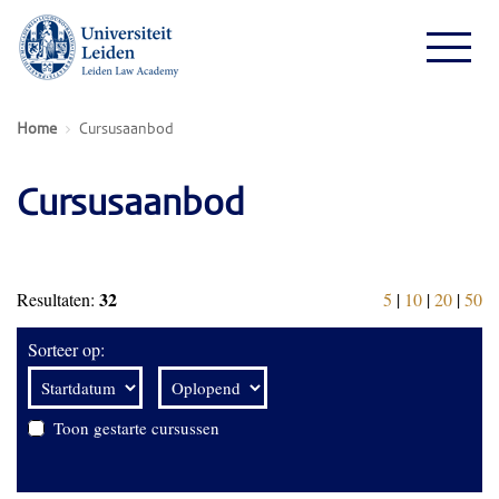
Home
Cursusaanbod
Cursusaanbod
32
Resultaten:
5
|
10
|
20
|
50
Sorteer op:
Toon gestarte cursussen