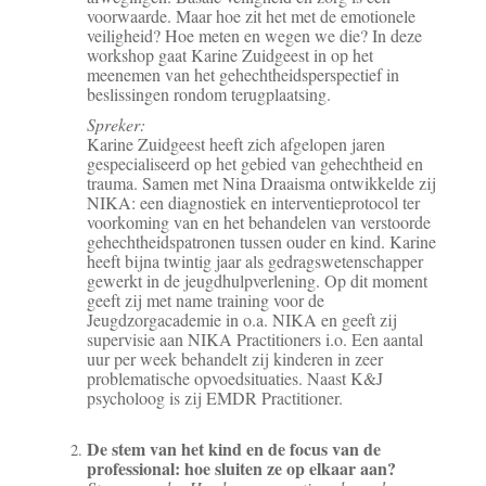
voorwaarde. Maar hoe zit het met de emotionele
veiligheid? Hoe meten en wegen we die? In deze
workshop gaat Karine Zuidgeest in op het
meenemen van het gehechtheidsperspectief in
beslissingen rondom terugplaatsing.
Spreker:
Karine Zuidgeest heeft zich afgelopen jaren
gespecialiseerd op het gebied van gehechtheid en
trauma. Samen met Nina Draaisma ontwikkelde zij
NIKA: een diagnostiek en interventieprotocol ter
voorkoming van en het behandelen van verstoorde
gehechtheidspatronen tussen ouder en kind. Karine
heeft bijna twintig jaar als gedragswetenschapper
gewerkt in de jeugdhulpverlening. Op dit moment
geeft zij met name training voor de
Jeugdzorgacademie in o.a. NIKA en geeft zij
supervisie aan NIKA Practitioners i.o. Een aantal
uur per week behandelt zij kinderen in zeer
problematische opvoedsituaties. Naast K&J
psycholoog is zij EMDR Practitioner.
De stem van het kind en de focus van de
professional: hoe sluiten ze op elkaar aan?