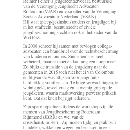
Reinier Feiner is jeugdrechtadvocaat, bestuurslid
van de Vereniging Jeugdrecht Advocaten
Rotterdam (VJAR) en voorzitter van de Vereniging
Sociale Advocatuur Nederland (VSAN).
Hij staat (pleeg/gezinshuis)ouders en jeugdigen bij
in het strafrecht, bestuursrecht of civiele
jeugdbeschermingsrecht en ook in het kader van de
WvGGZ.
In 2008 schreef hij samen met bevlogen collega-
advocaten een brandbrief over de rechtsbescherming
van kinderen en ouders. Sindsdien is er veel
verbeterd, maar er moet en kan nog een hoop meer.
Zo blijkt de transitie van de jeugdzorg naar de
gemeenten in 2015 toch niet het ei van Colombus
en blijven de wachtlijsten voor jeugdhulp
hardnekkig voortbestaan. Te hoge verwachtingen, te
weinig geld, teveel vraag en te weinig grip op de
jeugdketen, waarin marktwerking perverse prikkels
kent. Dat dat knelt begrijpt iedereen.
Zijn sparringpartners tijdens de workshop zijn de
mensen van Jeugdbescherming Rotterdam
Rijnmond (JBRR) en wel van de
crisisdienst/juristerij. Zij moeten tijdig en praktisch
handelen, wikken en wegen en beslissen in een