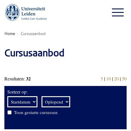
Home
Cursusaanbod
Cursusaanbod
32
Resultaten:
5
|
10
|
20
|
50
Sorteer op:
Toon gestarte cursussen