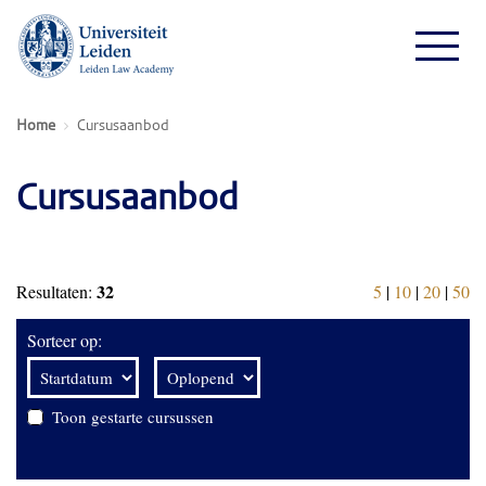
Home
Cursusaanbod
Cursusaanbod
32
Resultaten:
5
|
10
|
20
|
50
Sorteer op:
Toon gestarte cursussen