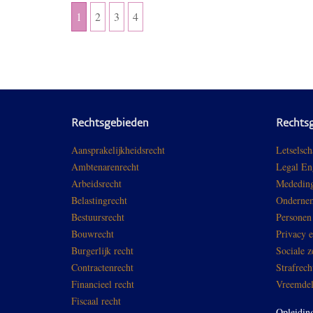
1
2
3
4
Rechtsgebieden
Rechts
Aansprakelijkheidsrecht
Letselsch
Ambtenarenrecht
Legal En
Arbeidsrecht
Mededing
Belastingrecht
Ondernem
Bestuursrecht
Personen
Bouwrecht
Privacy 
Burgerlijk recht
Sociale z
Contractenrecht
Strafrech
Financieel recht
Vreemdel
Fiscaal recht
Opleidin