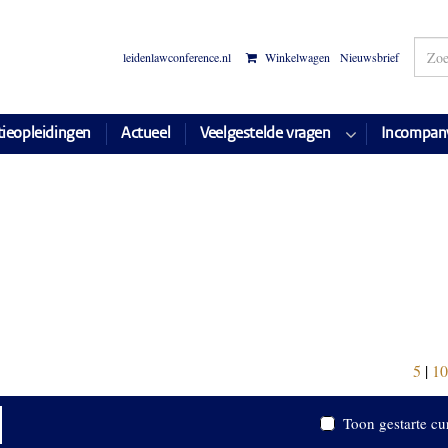
leidenlawconference.nl
Winkelwagen
Nieuwsbrief
tieopleidingen
Actueel
Veelgestelde vragen
Incompan
5
|
10
Toon gestarte cu