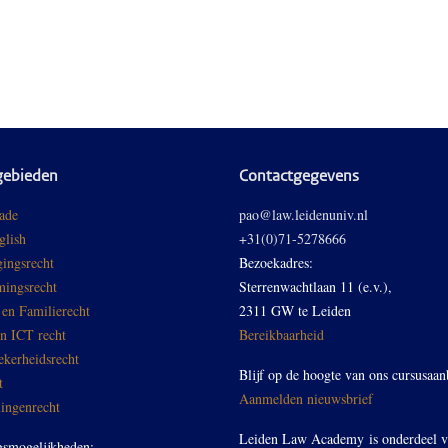
gebieden
Contactgegevens
ade
pao@law.leidenuniv.nl
glish
+31(0)71-5278666
ingsrecht
Bezoekadres:
ingsrecht
Sterrenwachtlaan 11 (e.v.),
 en Familierecht
2311 GW te Leiden
en ICT recht
Bereikbaarheid
ekerheidsrecht
Blijf op de hoogte van ons cursusaan
t
Aanmelden nieuwsbrief
ingenrecht
Leiden Law Academy is onderdeel 
gsmogelijkheden: