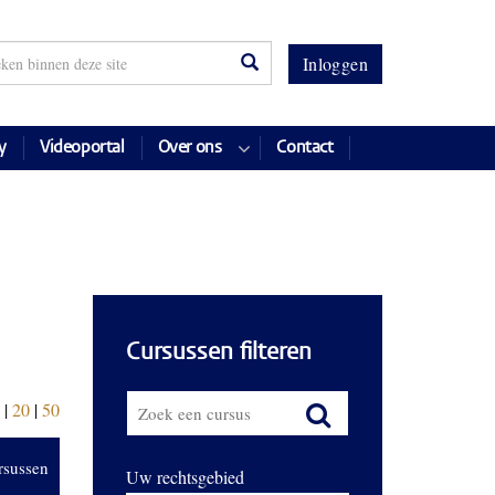
Inloggen
y
Videoportal
Over ons
Contact
Cursussen filteren
|
20
|
50
rsussen
Uw rechtsgebied