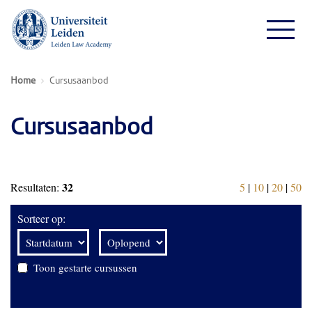
Home
Cursusaanbod
Cursusaanbod
32
Resultaten:
5
|
10
|
20
|
50
Sorteer op:
Toon gestarte cursussen