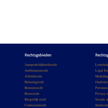
Rechtsgebieden
Rechts
Aansprakelijkheidsrecht
Letselsch
Ambtenarenrecht
Legal En
Arbeidsrecht
Mededing
Belastingrecht
Ondernem
Bestuursrecht
Personen
Bouwrecht
Privacy 
Burgerlijk recht
Sociale z
Contractenrecht
Strafrech