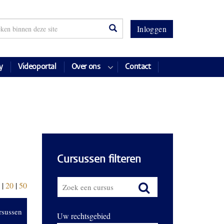
Inloggen
y
Videoportal
Over ons
Contact
Cursussen filteren
|
20
|
50
rsussen
Uw rechtsgebied