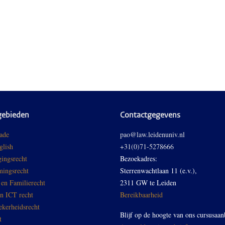
gebieden
Contactgegevens
ade
pao@law.leidenuniv.nl
glish
+31(0)71-5278666
ingsrecht
Bezoekadres:
ingsrecht
Sterrenwachtlaan 11 (e.v.),
 en Familierecht
2311 GW te Leiden
en ICT recht
Bereikbaarheid
ekerheidsrecht
Blijf op de hoogte van ons cursusaan
t