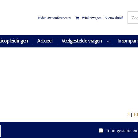
leidenlawconference.nl
Winkelwagen
Nieuwsbrief
tieopleidingen
Actueel
Veelgestelde vragen
Incompan
5
|
10
Toon gestarte cu