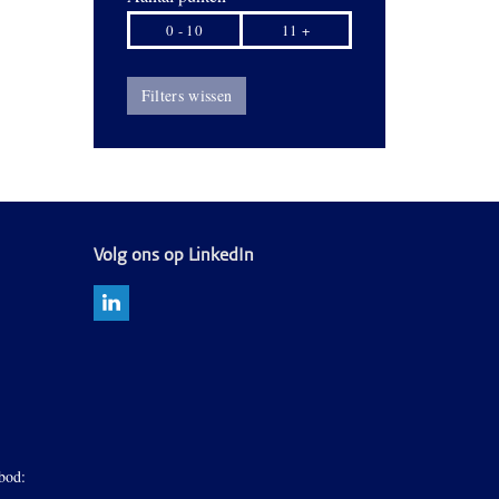
0 - 10
11 +
Filters wissen
Volg ons op LinkedIn
bod: