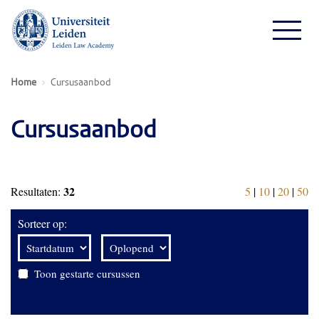
Home
Cursusaanbod
Cursusaanbod
32
Resultaten:
5
|
10
|
20
|
50
Sorteer op:
Toon gestarte cursussen