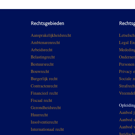
Rechtsgebieden
Rechts
Aansprakelijkheidsrecht
Letselsch
Ambtenarenrecht
Legal En
Arbeidsrecht
Mededing
Belastingrecht
Ondernem
Bestuursrecht
Personen
Bouwrecht
Privacy 
Burgerlijk recht
Sociale z
Contractenrecht
Strafrech
Financieel recht
Vreemdel
Fiscaal recht
Opleidin
Gezondheidsrecht
Aanbod ju
Huurrecht
Aanbod sp
Insolventierecht
Aanbod w
Internationaal recht
Juridisch