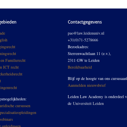
gebieden
Contactgegevens
ade
pao@law.leidenuniv.nl
glish
+31(0)71-5278666
ingsrecht
Bezoekadres:
ingsrecht
Sterrenwachtlaan 11 (e.v.),
 en Familierecht
2311 GW te Leiden
en ICT recht
Bereikbaarheid
ekerheidsrecht
Blijf op de hoogte van ons cursusaan
t
Aanmelden nieuwsbrief
ingenrecht
Leiden Law Academy is onderdeel 
gsmogelijkheden:
de
Universiteit Leiden
ridische cursussen
ecialisatieopleidingen
ebinars
e opleidingen