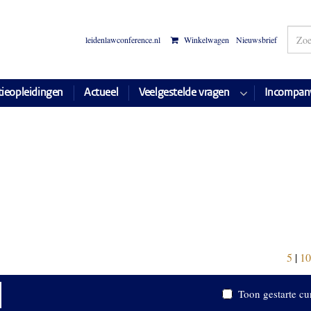
leidenlawconference.nl
Winkelwagen
Nieuwsbrief
tieopleidingen
Actueel
Veelgestelde vragen
Incompan
5
|
10
Toon gestarte cu