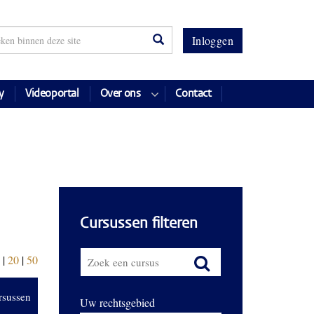
Inloggen
y
Videoportal
Over ons
Contact
Cursussen filteren
|
20
|
50
rsussen
Uw rechtsgebied