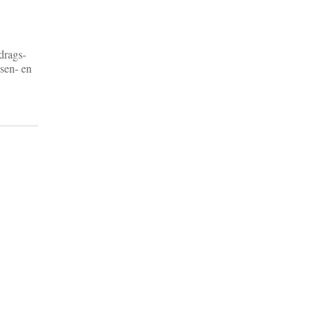
drags-
ssen- en