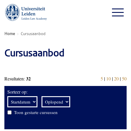
Home
Cursusaanbod
Cursusaanbod
32
Resultaten:
5
|
10
|
20
|
50
Sorteer op:
Toon gestarte cursussen