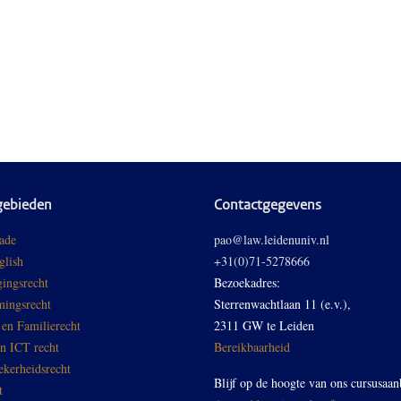
gebieden
Contactgegevens
ade
pao@law.leidenuniv.nl
glish
+31(0)71-5278666
ingsrecht
Bezoekadres:
ingsrecht
Sterrenwachtlaan 11 (e.v.),
 en Familierecht
2311 GW te Leiden
en ICT recht
Bereikbaarheid
ekerheidsrecht
Blijf op de hoogte van ons cursusaan
t