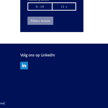
0 - 10
11 +
Filters wissen
Volg ons op LinkedIn
bod: