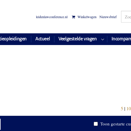
leidenlawconference.nl
Winkelwagen
Nieuwsbrief
tieopleidingen
Actueel
Veelgestelde vragen
Incompan
5
|
10
Toon gestarte cu