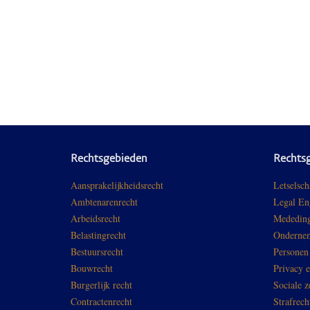
Rechtsgebieden
Rechts
Aansprakelijkheidsrecht
Letselsch
Ambtenarenrecht
Legal En
Arbeidsrecht
Mededing
Belastingrecht
Ondernem
Bestuursrecht
Personen
Bouwrecht
Privacy 
Burgerlijk recht
Sociale z
Contractenrecht
Strafrech