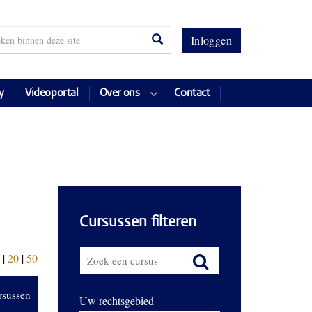
Inloggen
y
Videoportal
Over ons
Contact
Cursussen filteren
|
20
|
50
rsussen
Uw rechtsgebied