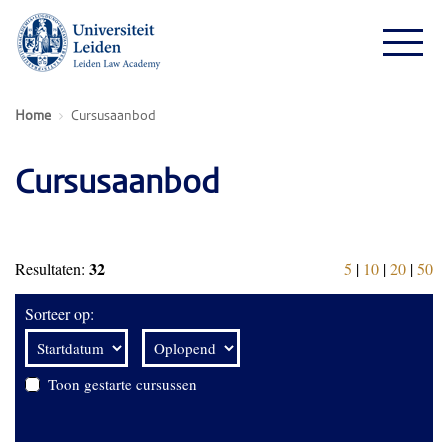
Home
Cursusaanbod
Cursusaanbod
32
Resultaten:
5
|
10
|
20
|
50
Sorteer op:
Toon gestarte cursussen