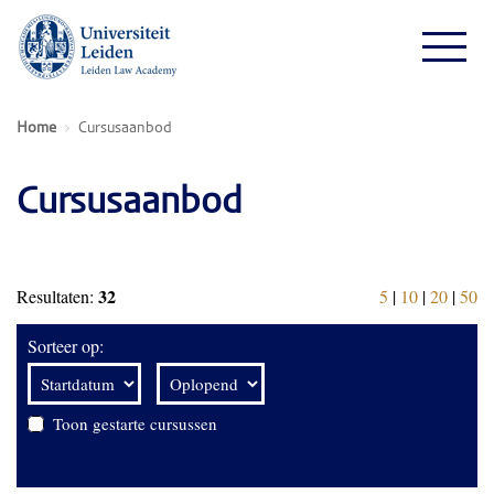
Home
Cursusaanbod
Cursusaanbod
32
Resultaten:
5
|
10
|
20
|
50
Sorteer op:
Toon gestarte cursussen