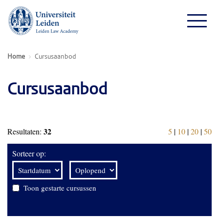
Home
Cursusaanbod
Cursusaanbod
32
Resultaten:
5
|
10
|
20
|
50
Sorteer op:
Toon gestarte cursussen