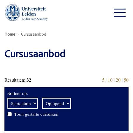
Home
Cursusaanbod
Cursusaanbod
32
Resultaten:
5
|
10
|
20
|
50
Sorteer op:
Toon gestarte cursussen