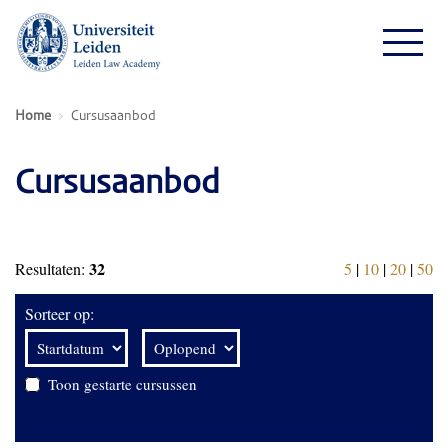
Home
Cursusaanbod
Cursusaanbod
32
Resultaten:
5
|
10
|
20
|
50
Sorteer op:
Toon gestarte cursussen