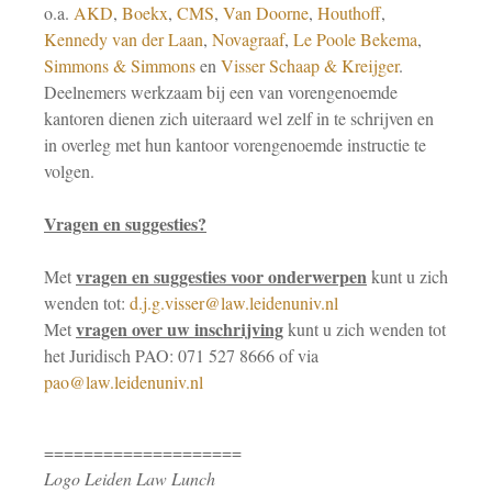
o.a.
AKD
,
Boekx
,
CMS
,
Van Doorne
,
Houthoff
,
Kennedy van der Laan
,
Novagraaf
,
Le Poole Bekema
,
Simmons & Simmons
en
Visser Schaap & Kreijger
.
Deelnemers werkzaam bij een van vorengenoemde
kantoren dienen zich uiteraard wel zelf in te schrijven en
in overleg met hun kantoor vorengenoemde instructie te
volgen.
Vragen en suggesties?
vragen en suggesties voor onderwerpen
Met
kunt u zich
wenden tot:
d.j.g.visser@law.leidenuniv.nl
vragen over uw inschrijving
Met
kunt u zich wenden tot
het Juridisch PAO: 071 527 8666 of via
pao@law.leidenuniv.nl
====================
Logo Leiden Law Lunch