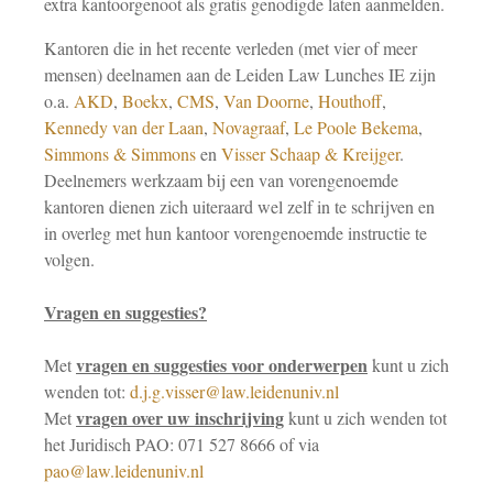
extra kantoorgenoot als gratis genodigde laten aanmelden.
Kantoren die in het recente verleden (met vier of meer
mensen) deelnamen aan de Leiden Law Lunches IE zijn
o.a.
AKD
,
Boekx
,
CMS
,
Van Doorne
,
Houthoff
,
Kennedy van der Laan
,
Novagraaf
,
Le Poole Bekema
,
Simmons & Simmons
en
Visser Schaap & Kreijger
.
Deelnemers werkzaam bij een van vorengenoemde
kantoren dienen zich uiteraard wel zelf in te schrijven en
in overleg met hun kantoor vorengenoemde instructie te
volgen.
Vragen en suggesties?
vragen en suggesties voor onderwerpen
Met
kunt u zich
wenden tot:
d.j.g.visser@law.leidenuniv.nl
vragen over uw inschrijving
Met
kunt u zich wenden tot
het Juridisch PAO: 071 527 8666 of via
pao@law.leidenuniv.nl