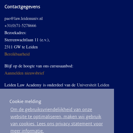
Contactgegevens
pao@law.leidenuniv.nl
+31(0)71-5278666
Bezoekadres:
Sterrenwachtlaan 11 (e.v.),
2311 GW te Leiden
Bereikbaarheid
Blijf op de hoogte van ons cursusaanbod:
Aanmelden nieuwsbrief
Leiden Law Academy is onderdeel van de
Universiteit Leiden
Cookie melding
Volg ons op LinkedIn
Om de gebruiksvriendelijkheid van onze
website te optimaliseren, maken wij gebruik
van cookies. Lees ons privacy statement voor
meer informatie.
© 2026