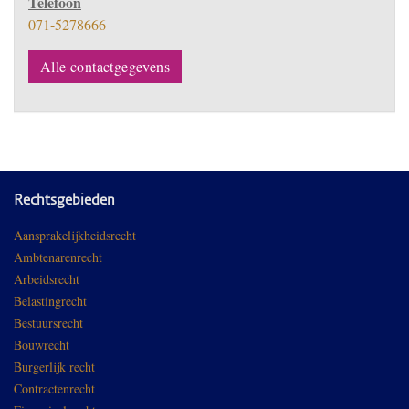
Telefoon
071-5278666
Alle contactgegevens
Rechtsgebieden
Aansprakelijkheidsrecht
Ambtenarenrecht
Arbeidsrecht
Belastingrecht
Bestuursrecht
Bouwrecht
Burgerlijk recht
Contractenrecht