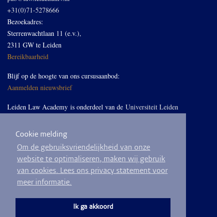
+31(0)71-5278666
Bezoekadres:
Sterrenwachtlaan 11 (e.v.),
2311 GW te Leiden
Bereikbaarheid
Blijf op de hoogte van ons cursusaanbod:
Aanmelden nieuwsbrief
Leiden Law Academy is onderdeel van de
Universiteit Leiden
Cookie melding
Volg ons op LinkedIn
Om de gebruiksvriendelijkheid van onze
website te optimaliseren, maken wij gebruik
van cookies. Lees ons privacy statement voor
meer informatie.
© 2026
Privacyverklaring
Algemene voorwaarden
Sitemap
Ik ga akkoord
Ontwikkeld door
BEND crm