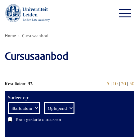
Home
Cursusaanbod
Cursusaanbod
32
Resultaten:
5
|
10
|
20
|
50
Sorteer op:
Toon gestarte cursussen