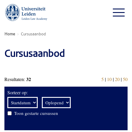
Home
Cursusaanbod
Cursusaanbod
32
Resultaten:
5
|
10
|
20
|
50
Sorteer op:
Toon gestarte cursussen