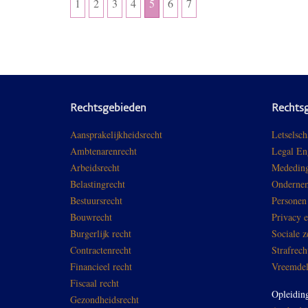
1
2
3
4
5
6
7
Rechtsgebieden
Rechts
Aansprakelijkheidsrecht
Letselsch
Ambtenarenrecht
Legal En
Arbeidsrecht
Mededing
Belastingrecht
Ondernem
Bestuursrecht
Personen
Bouwrecht
Privacy 
Burgerlijk recht
Sociale z
Contractenrecht
Strafrech
Financieel recht
Vreemdel
Fiscaal recht
Opleidin
Gezondheidsrecht