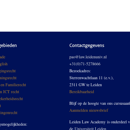
gebieden
Contactgegevens
ade
pao@law.leidenuniv.nl
glish
+31(0)71-5278666
ingsrecht
Bezoekadres:
ingsrecht
Sterrenwachtlaan 11 (e.v.),
 en Familierecht
2311 GW te Leiden
en ICT recht
Bereikbaarheid
ekerheidsrecht
Blijf op de hoogte van ons cursusaan
t
Aanmelden nieuwsbrief
ingenrecht
Leiden Law Academy is onderdeel 
gsmogelijkheden:
de
Universiteit Leiden