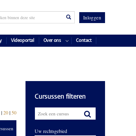
Inloggen
y
Videoportal
Over ons
Contact
Cursussen filteren
|
20
|
50
rsussen
Uw rechtsgebied