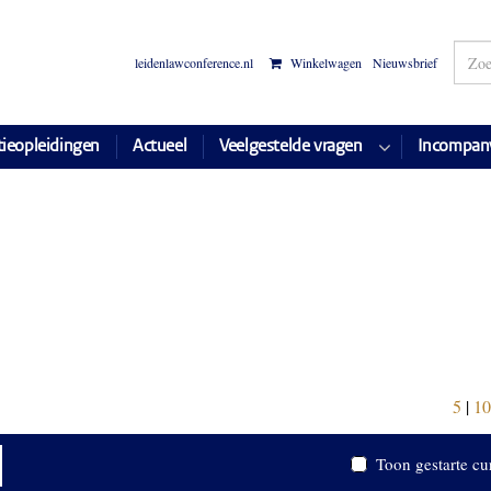
leidenlawconference.nl
Winkelwagen
Nieuwsbrief
tieopleidingen
Actueel
Veelgestelde vragen
Incompan
5
|
10
Toon gestarte cu