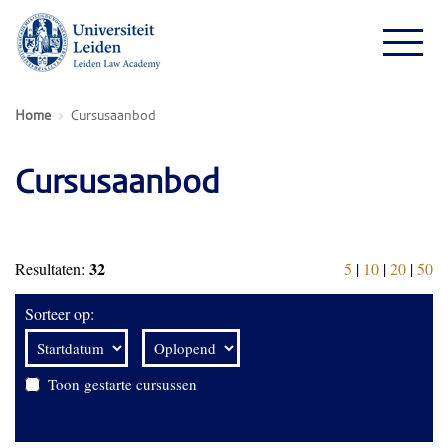
Home
Cursusaanbod
Cursusaanbod
32
Resultaten:
5
|
10
|
20
|
50
Sorteer op:
Toon gestarte cursussen