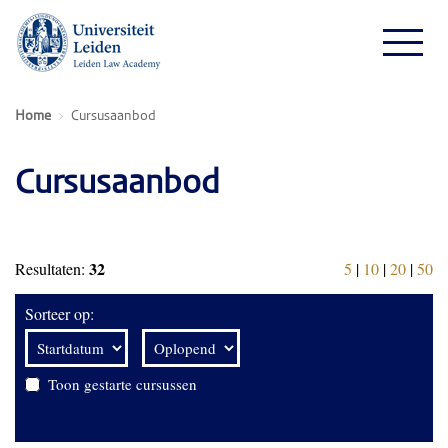
Home
Cursusaanbod
Cursusaanbod
32
Resultaten:
5
|
10
|
20
|
50
Sorteer op:
Toon gestarte cursussen