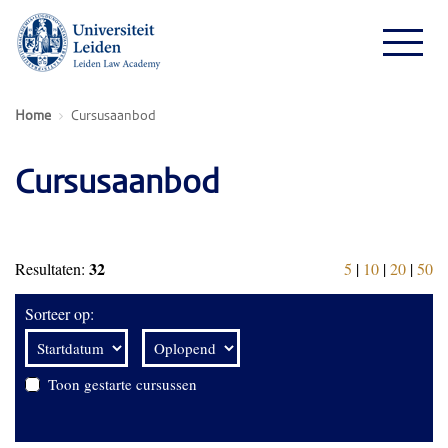
Home
Cursusaanbod
Cursusaanbod
32
Resultaten:
5
|
10
|
20
|
50
Sorteer op:
Toon gestarte cursussen