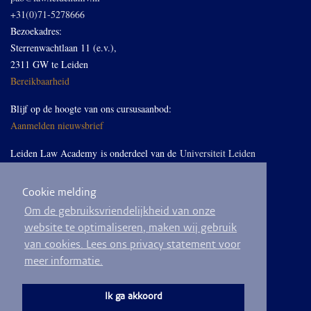
+31(0)71-5278666
Bezoekadres:
Sterrenwachtlaan 11 (e.v.),
2311 GW te Leiden
Bereikbaarheid
Blijf op de hoogte van ons cursusaanbod:
Aanmelden nieuwsbrief
Leiden Law Academy is onderdeel van de
Universiteit Leiden
Cookie melding
Volg ons op LinkedIn
Om de gebruiksvriendelijkheid van onze
website te optimaliseren, maken wij gebruik
van cookies. Lees ons privacy statement voor
meer informatie.
© 2026
Privacyverklaring
Algemene voorwaarden
Sitemap
Ik ga akkoord
Ontwikkeld door
BEND crm