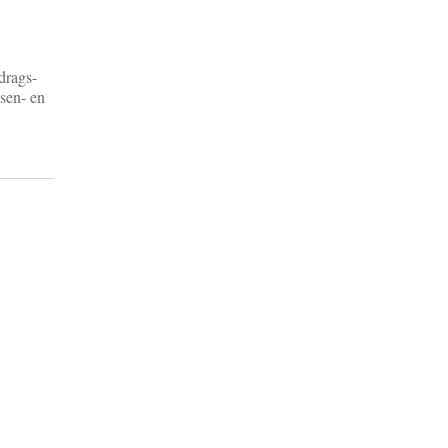
drags-
ssen- en