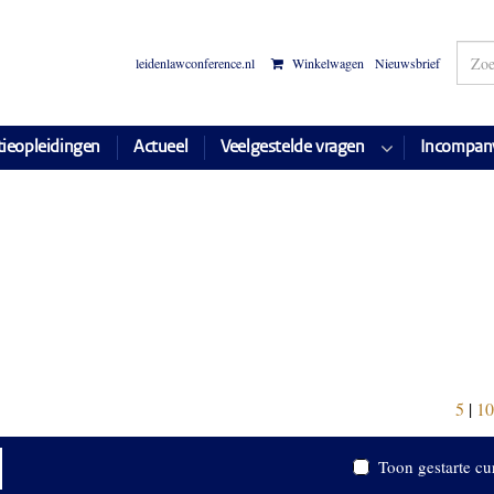
leidenlawconference.nl
Winkelwagen
Nieuwsbrief
tieopleidingen
Actueel
Veelgestelde vragen
Incompan
5
|
10
Toon gestarte cu