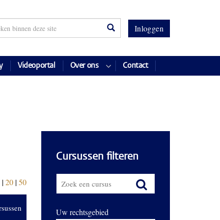
Inloggen
y
Videoportal
Over ons
Contact
Cursussen filteren
|
20
|
50
rsussen
Uw rechtsgebied