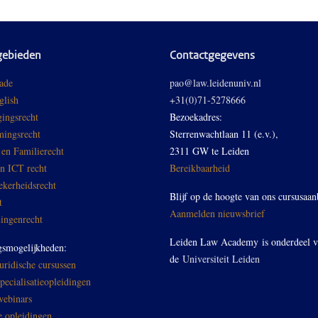
gebieden
Contactgegevens
ade
pao@law.leidenuniv.nl
glish
+31(0)71-5278666
ingsrecht
Bezoekadres:
ingsrecht
Sterrenwachtlaan 11 (e.v.),
 en Familierecht
2311 GW te Leiden
en ICT recht
Bereikbaarheid
ekerheidsrecht
Blijf op de hoogte van ons cursusaan
t
Aanmelden nieuwsbrief
ingenrecht
Leiden Law Academy is onderdeel 
gsmogelijkheden:
de
Universiteit Leiden
ridische cursussen
ecialisatieopleidingen
ebinars
e opleidingen