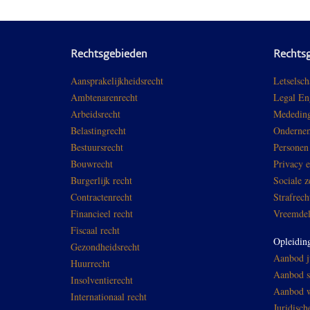
Rechtsgebieden
Rechts
Aansprakelijkheidsrecht
Letselsch
Ambtenarenrecht
Legal En
Arbeidsrecht
Mededing
Belastingrecht
Ondernem
Bestuursrecht
Personen
Bouwrecht
Privacy 
Burgerlijk recht
Sociale z
Contractenrecht
Strafrech
Financieel recht
Vreemdel
Fiscaal recht
Opleidin
Gezondheidsrecht
Aanbod ju
Huurrecht
Aanbod sp
Insolventierecht
Aanbod w
Internationaal recht
Juridisch